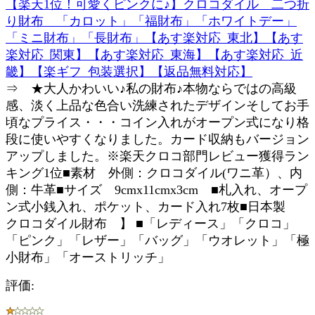
【楽天1位！可愛くピンクに♪】クロコダイル 二つ折
り財布 「カロット」「福財布」「ホワイトデー」
「ミニ財布」「長財布」【あす楽対応_東北】【あす
楽対応_関東】【あす楽対応_東海】【あす楽対応_近
畿】【楽ギフ_包装選択】【返品無料対応】
⇒ ★大人かわいい♪私の財布♪本物ならではの高級
感、淡く上品な色合い洗練されたデザインそしてお手
頃なプライス・・・コイン入れがオープン式になり格
段に使いやすくなりました。カード収納もバージョン
アップしました。※楽天クロコ部門レビュー獲得ラン
キング1位■素材 外側：クロコダイル(ワニ革）、内
側：牛革■サイズ 9cmx11cmx3cm ■札入れ、オープ
ン式小銭入れ、ポケット、カード入れ7枚■日本製
クロコダイル財布 】 ■「レディース」「クロコ」
「ピンク」「レザー」「バッグ」「ウオレット」「極
小財布」「オーストリッチ」
評価: