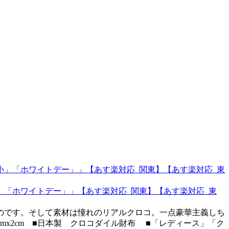
」「ホワイトデー」」【あす楽対応_関東】【あす楽対応_東
のです。そして素材は憧れのリアルクロコ。一点豪華主義しち
cmx2cm ■日本製 クロコダイル財布 ■「レディース」「ク