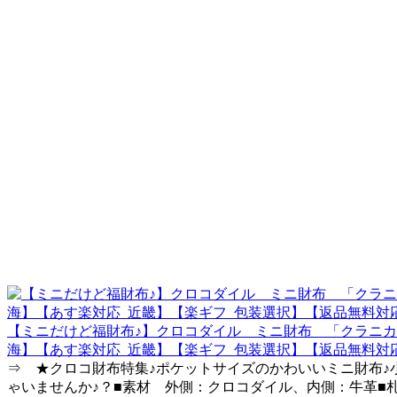
【ミニだけど福財布♪】クロコダイル ミニ財布 「クラニカ
海】【あす楽対応_近畿】【楽ギフ_包装選択】【返品無料対
⇒ ★クロコ財布特集♪ポケットサイズのかわいいミニ財布
ゃいませんか♪？■素材 外側：クロコダイル、内側：牛革■札入