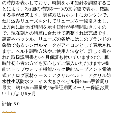
の時刻を表示しており、時刻を示す短針を調整するこ
とにより、2カ国の時刻を一つの文字盤で表示、確認
する事が出来ます。調整方法もホントにカンタンで、
ねじ込みリューズを外してリューズを一段引き出し、
上方向に廻せば時間を示す短針が半時間動きますの
で、現在刻との時差に合わせて調整すれば完成です。
裏蓋やバックル、リューズの各所にはこのブランドの
象徴であるシンボルマークがアイコンとして表示され
ます。ベルト調整方法やご使用方法など、詳しく書か
れた取扱説明書と6ヶ月保証も付いていますので、腕
時計初心者の方でも安心してご購入いただけます♪機
能ストップウォッチ機能ハック機能ムーブメント電池
式アナログ素材ケース：アクリルベルト：アクリル防
水性生活防水フェイス大きさベゼル幅40mm手首周り
最大 約19,5cm重量約45g保証期間メーカー保証お買
い上げより6ヶ月
評価: 5.0