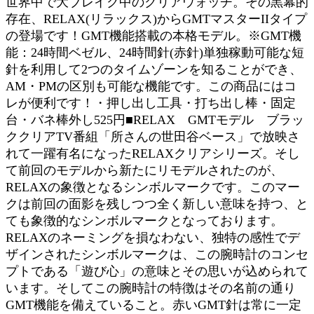
世界中で大ブレイク中のクリアウォッチ。その黒幕的
存在、RELAX(リラックス)からGMTマスターIIタイプ
の登場です！GMT機能搭載の本格モデル。※GMT機
能：24時間ベゼル、24時間針(赤針)単独稼動可能な短
針を利用して2つのタイムゾーンを知ることができ、
AM・PMの区別も可能な機能です。この商品にはコ
レが便利です！・押し出し工具・打ち出し棒・固定
台・バネ棒外し525円■RELAX GMTモデル ブラッ
ククリアTV番組「所さんの世田谷ベース」で放映さ
れて一躍有名になったRELAXクリアシリーズ。そし
て前回のモデルから新たにリモデルされたのが、
RELAXの象徴となるシンボルマークです。このマー
クは前回の面影を残しつつ全く新しい意味を持つ、と
ても象徴的なシンボルマークとなっております。
RELAXのネーミングを損なわない、独特の感性でデ
ザインされたシンボルマークは、この腕時計のコンセ
プトである「遊び心」の意味とその思いが込められて
います。そしてこの腕時計の特徴はその名前の通り
GMT機能を備えていること。赤いGMT針は常に一定