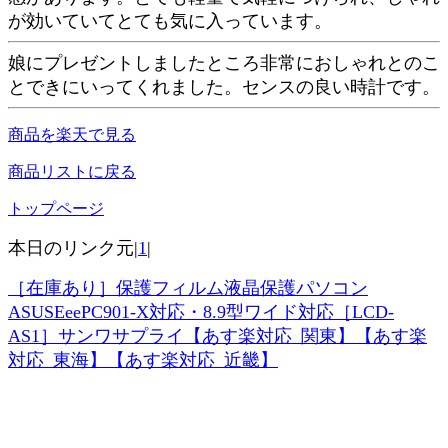
が効いていてとても気に入っています。
娘にプレゼントしましたところ非常におしゃれとのこ
とできにいってくれました。センスの良い時計です。
商品を楽天で見る
商品リストに戻る
トップページ
本日のリンク元|
1
|
［在庫あり］保護フィルム液晶保護パソコン
ASUSEeePC901-X対応・8.9型ワイド対応［LCD-
AS1］サンワサプライ【あす楽対応_関東】【あす楽
対応_東海】【あす楽対応_近畿】