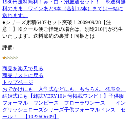
1980円送料無料！赤・白・泡厳選セット！ ※送料無
料のまま、ワインあと9本（合計12本）までは一緒に
送れます。
●シリーズ累積6487セット突破！2009/09/28【注
意！】※クール便ご指定の場合は、別途210円が発生
いたします。送料節約の裏技！同梱とは
評価:
商品を楽天で見る
商品リストに戻る
トップページ
おでかけにも、入学式などにも、もちろん、発表会、
結婚式にも【雑誌VERY10月号掲載ワンピ！】子供服
フォーマル ワンピース フローラワンース イン
グリッシュローズシリーズ子供フォーマルドレス セ
ール！ 【10P26Oct09】